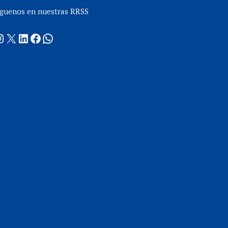
íguenos en nuestras RRSS
nstagram
X
LinkedIn
Facebook
WhatsApp